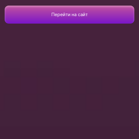
Перейти на сайт